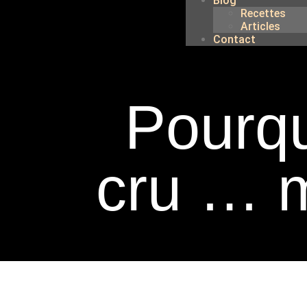
Blog
Recettes
Articles
Contact
Pourq
cru … 