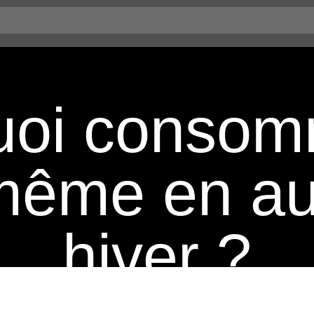
uoi consom
même en au
hiver ?