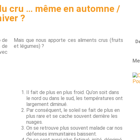
u cru … même en automne /
hiver ?
p de
Mais que nous apporte ces aliments crus (fruits
De
n de
et légumes) ?
avec
Mes
Il fait de plus en plus froid. Qu’on soit dans
le nord ou dans le sud, les températures ont
largement diminué.
Par conséquent, le soleil se fait de plus en
plus rare et se cache souvent derrière les
nuages.
On se retrouve plus souvent malade car nos
défenses immunitaires baissent.
On se sent aussi plus fatigué, irrité, déprimé.