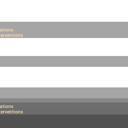
ations
nterventions
ations
nterventions