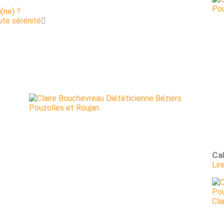
n(ne) ?
ute sérénité
Ca
Lir