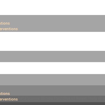
ations
terventions
ations
terventions