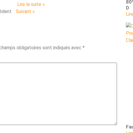
80
Lire la suite »
D
édent
Suivant »
Lir
champs obligatoires sont indiqués avec
*
Fau