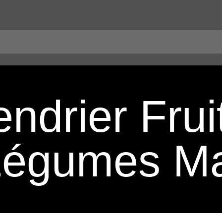
ndrier Frui
Légumes Ma