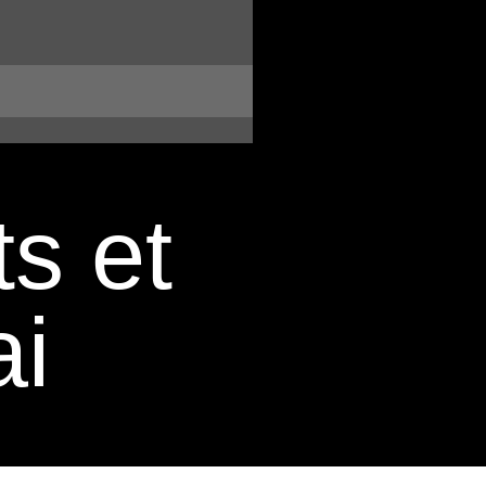
ts et
i