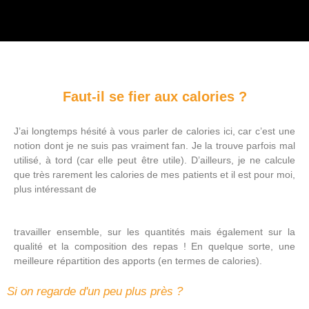
Faut-il se fier aux calories ?
J’ai longtemps hésité à vous parler de calories ici, car c’est une
notion dont je ne suis pas vraiment fan. Je la trouve parfois mal
utilisé, à tord (car elle peut être utile). D’ailleurs, je ne calcule
que très rarement les calories de mes patients et il est pour moi,
plus intéressant de
travailler ensemble, sur les quantités mais également sur la
qualité et la composition des repas ! En quelque sorte, une
meilleure répartition des apports (en termes de calories).
Si on regarde d'un peu plus près ?