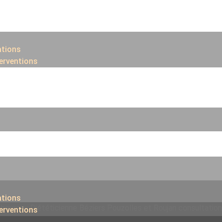
ations
terventions
ations
terventions