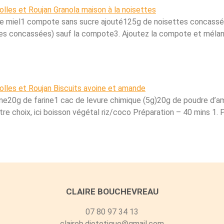
de miel1 compote sans sucre ajouté125g de noisettes concassée
tes concassées) sauf la compote3. Ajoutez la compote et mélang
ne20g de farine1 cac de levure chimique (5g)20g de poudre d’
votre choix, ici boisson végétal riz/coco Préparation – 40 mins 1
CLAIRE BOUCHEVREAU
07 80 97 34 13
claireb.dietetique@gmail.com​