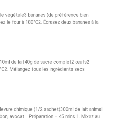
ile végétale3 bananes (de préférence bien
z le four à 180°C2. Écrasez deux bananes à la
o110ml de lait40g de sucre complet2 œufs2
°C2. Mélangez tous les ingrédients secs
levure chimique (1/2 sachet)300ml de lait animal
ambon, avocat… Préparation – 45 mins 1. Mixez au