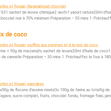
é T651 sachet de levure chimique2 œufs1 yaourt nature20ml d’hu
ocolat noir à 70% minimum Préparation – 55 mins 1. Préchauffe
ix de coco
farine + 50g de maïzena)½ sachet de levure20ml d’huile de coc
e cannelle Préparation – 30 mins 1. Préchauffez le four à 180
x90g de flocons d’avoine mixésOu 190g de farine au total5g de 
d’agave, sucre complet, fruits, chocolat fondu, fromage frais, j