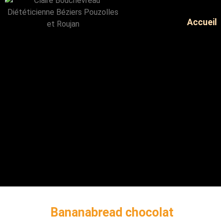
Accueil
Bananabread chocolat