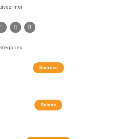
uivez-moi
atégories
Sucrées
Salées