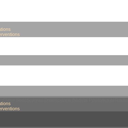
tions
terventions
tions
terventions