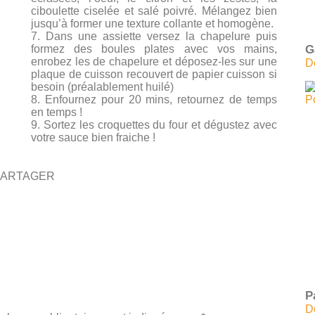
ciboulette ciselée et salé poivré. Mélangez bien
jusqu’à former une texture collante et homogène.
7. Dans une assiette versez la chapelure puis
formez des boules plates avec vos mains,
G
enrobez les de chapelure et déposez-les sur une
D
plaque de cuisson recouvert de papier cuisson si
besoin (préalablement huilé)
8. Enfournez pour 20 mins, retournez de temps
en temps !
9. Sortez les croquettes du four et dégustez avec
votre sauce bien fraiche !
PARTAGER
P
D