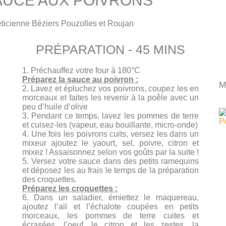
AUCE AUX POIVRONS
PRÉPARATION - 45 MINS
1. Préchauffez votre four à 180°C
Préparez la sauce au poivron :
M
2. Lavez et épluchez vos poivrons, coupez les en
morceaux et faites les revenir à la poêle avec un
peu d’huile d’olive
3. Pendant ce temps, lavez les pommes de terre
et cuisez-les (vapeur, eau bouillante, micro-onde)
4. Une fois les poivrons cuits, versez les dans un
mixeur ajoutez le yaourt, sel, poivre, citron et
mixez ! Assaisonnez selon vos goûts par la suite !
5. Versez votre sauce dans des petits ramequins
et déposez les au frais le temps de la préparation
des croquettes.
Préparez les croquettes :
6. Dans un saladier, émiettez le maquereau,
ajoutez l’ail et l’échalote coupées en petits
morceaux, les pommes de terre cuites et
écrasées, l’oeuf, le citron et les zestes, la