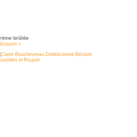
rème brûlée
écouvrir »