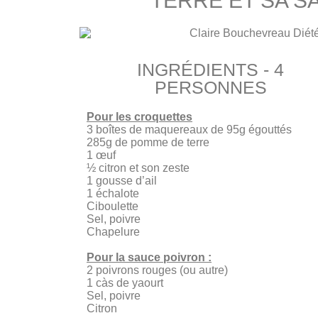
TERRE ET SA S
INGRÉDIENTS - 4
PERSONNES
Pour les croquettes
3 boîtes de maquereaux de 95g égouttés
285g de pomme de terre
1 œuf
½ citron et son zeste
1 gousse d’ail
1 échalote
Ciboulette
Sel, poivre
Chapelure
Pour la sauce poivron :
2 poivrons rouges (ou autre)
1 càs de yaourt
Sel, poivre
Citron