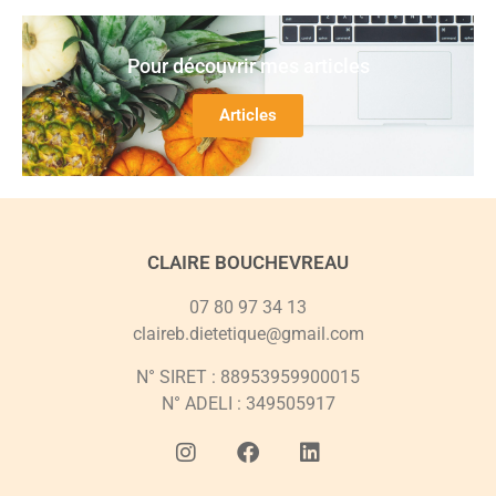
Pour découvrir mes articles
Articles
CLAIRE BOUCHEVREAU
07 80 97 34 13
claireb.dietetique@gmail.com​
N° SIRET : 88953959900015
N° ADELI : 349505917