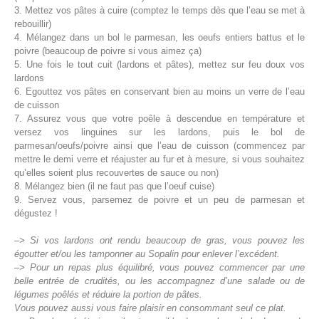
3. Mettez vos pâtes à cuire (comptez le temps dès que l’eau se met à
rebouillir)
4. Mélangez dans un bol le parmesan, les oeufs entiers battus et le
poivre (beaucoup de poivre si vous aimez ça)
5. Une fois le tout cuit (lardons et pâtes), mettez sur feu doux vos
lardons
6. Egouttez vos pâtes en conservant bien au moins un verre de l’eau
de cuisson
7. Assurez vous que votre poêle à descendue en température et
versez vos linguines sur les lardons, puis le bol de
parmesan/oeufs/poivre ainsi que l’eau de cuisson (commencez par
mettre le demi verre et réajuster au fur et à mesure, si vous souhaitez
qu’elles soient plus recouvertes de sauce ou non)
8. Mélangez bien (il ne faut pas que l’oeuf cuise)
9. Servez vous, parsemez de poivre et un peu de parmesan et
dégustez !
–>
Si vos lardons ont rendu beaucoup de gras, vous pouvez les
égoutter et/ou les tamponner au Sopalin pour enlever l’excédent.
–>
Pour un repas plus équilibré, vous pouvez commencer par une
belle entrée de crudités, ou les accompagnez d’une salade ou de
légumes poêlés et réduire la portion de pâtes.
Vous pouvez aussi vous faire plaisir en consommant seul ce plat.