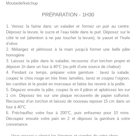
Moutarde/ketchup
PRÉPARATION - 1H30
1. Versez la farine dans un saladier et formez un puit au centre.
Déposez la levure, le sucre et l’eau tiède dans le puit. Déposez sur le
côté le sel (attention à ne pas toucher la levure), le yaourt et l’huile
d’olive.
2. Mélangez et pétrissez à la main jusqu’à former une belle pâte
homogène
3. Laissez la pâte dans le saladier, recouvrez d’un torchon propre et
déposer 1h dans un four à 40°C (ou prêt d’une source de chaleur)
4. Pendant ce temps, préparer votre garniture : lavez la salade,
coupez le chou rouge en très fines lamelles, lavez et coupez l’oignon,
les carottes et le poulet en morceaux et faites les revenir à la poêle.
5. Dégazez ensuite la pâte, coupez là en 4 pâton et aplatissez les sur
1 cm. Déposez les sur une plaque recouverte de papier sulfurisé.
Recouvrez d’un torchon et laissez de nouveau reposer 15 cm dans un
four à 40°C
6. Préchauffez votre four à 200°C, puis enfournez pour 10 mins.
Découpez ensuite votre pain en 2 et déposez la garniture à votre
convenance.
→ Vous pouvez y choisir les légumes et viandes de votre choix.