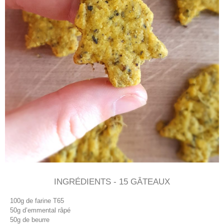
INGRÉDIENTS - 15 GÂTEAUX
100g de farine T65
50g d’emmental râpé
50g de beurre