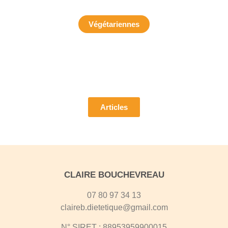
Végétariennes
Pour découvrir mes articles
Articles
CLAIRE BOUCHEVREAU
07 80 97 34 13
claireb.dietetique@gmail.com​
N° SIRET : 88953959900015