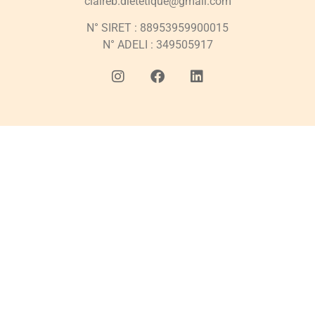
claireb.dietetique@gmail.com​
N° SIRET : 88953959900015
N° ADELI : 349505917